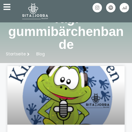
Tag:
gummibärchenban
de
Startseite
Blog