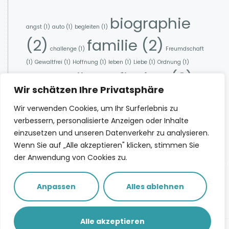
biographie
angst
(1)
auto
(1)
begleiten
(1)
(2)
familie
(2)
challenge
(1)
Freumdschaft
(1)
Gewaltfrei
(1)
Hoffnung
(1)
leben
(1)
Liebe
(1)
Ordnung
(1)
selbstreflexion
(2)
ratgeber
(1)
Wir schätzen Ihre Privatsphäre
zukunft
(1)
Wir verwenden Cookies, um Ihr Surferlebnis zu
verbessern, personalisierte Anzeigen oder Inhalte
einzusetzen und unseren Datenverkehr zu analysieren.
Spotify
Deezer
Apple Podcasts
Wenn Sie auf „Alle akzeptieren" klicken, stimmen Sie
YouTube
der Anwendung von Cookies zu.
info@ritajorra.de
KindheitsSpure
Impressum
Workshop
Anpassen
Alles ablehnen
Eine Nachricht
Datenschutz
schicken
Alle akzeptieren
© ritajorra.de - Alle Rechte vorbehalten