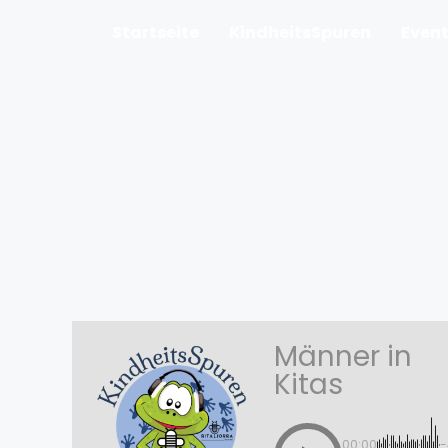
Startseite
KindheitsSpuren
Even
Männer in
Kitas
00:00
-