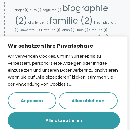
biographie
angst
(1)
auto
(1)
begleiten
(1)
(2)
familie
(2)
challenge
(1)
Freumdschaft
(1)
Gewaltfrei
(1)
Hoffnung
(1)
leben
(1)
Liebe
(1)
Ordnung
(1)
selbstreflexion
(2)
ratgeber
(1)
Wir schätzen Ihre Privatsphäre
zukunft
(1)
Wir verwenden Cookies, um Ihr Surferlebnis zu
verbessern, personalisierte Anzeigen oder Inhalte
einzusetzen und unseren Datenverkehr zu analysieren.
Spotify
Deezer
Apple Podcasts
Wenn Sie auf „Alle akzeptieren" klicken, stimmen Sie
YouTube
der Anwendung von Cookies zu.
info@ritajorra.de
KindheitsSpure
Impressum
Workshop
Anpassen
Alles ablehnen
Eine Nachricht
Datenschutz
schicken
Alle akzeptieren
© ritajorra.de - Alle Rechte vorbehalten