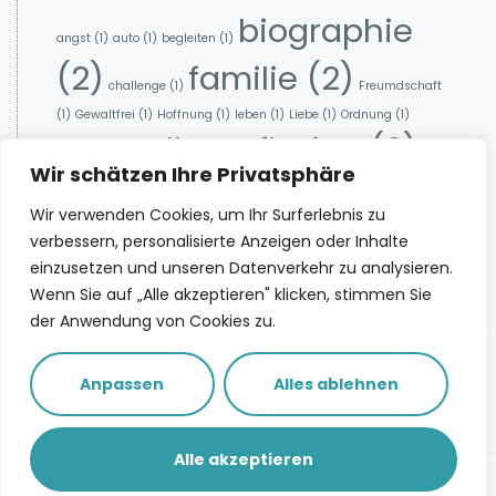
biographie
angst
(1)
auto
(1)
begleiten
(1)
(2)
familie
(2)
challenge
(1)
Freumdschaft
(1)
Gewaltfrei
(1)
Hoffnung
(1)
leben
(1)
Liebe
(1)
Ordnung
(1)
selbstreflexion
(2)
ratgeber
(1)
Wir schätzen Ihre Privatsphäre
zukunft
(1)
Wir verwenden Cookies, um Ihr Surferlebnis zu
verbessern, personalisierte Anzeigen oder Inhalte
einzusetzen und unseren Datenverkehr zu analysieren.
Spotify
Deezer
Apple Podcasts
Wenn Sie auf „Alle akzeptieren" klicken, stimmen Sie
YouTube
der Anwendung von Cookies zu.
info@ritajorra.de
KindheitsSpure
Impressum
Workshop
Anpassen
Alles ablehnen
Eine Nachricht
Datenschutz
schicken
Alle akzeptieren
© ritajorra.de - Alle Rechte vorbehalten