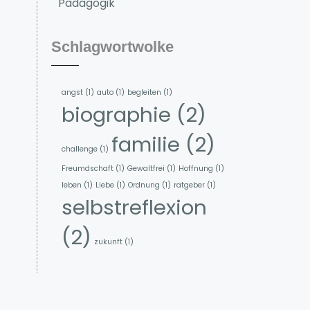
Pädagogik
Schlagwortwolke
angst
(1)
auto
(1)
begleiten
(1)
biographie
(2)
familie
(2)
challenge
(1)
Freumdschaft
(1)
Gewaltfrei
(1)
Hoffnung
(1)
leben
(1)
Liebe
(1)
Ordnung
(1)
ratgeber
(1)
selbstreflexion
(2)
zukunft
(1)