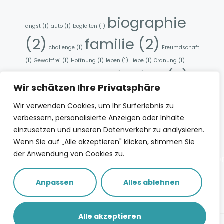
biographie
angst
(1)
auto
(1)
begleiten
(1)
(2)
familie
(2)
challenge
(1)
Freumdschaft
(1)
Gewaltfrei
(1)
Hoffnung
(1)
leben
(1)
Liebe
(1)
Ordnung
(1)
selbstreflexion
(2)
ratgeber
(1)
Wir schätzen Ihre Privatsphäre
zukunft
(1)
Wir verwenden Cookies, um Ihr Surferlebnis zu
verbessern, personalisierte Anzeigen oder Inhalte
einzusetzen und unseren Datenverkehr zu analysieren.
Spotify
Deezer
Apple Podcasts
Wenn Sie auf „Alle akzeptieren" klicken, stimmen Sie
YouTube
der Anwendung von Cookies zu.
info@ritajorra.de
KindheitsSpure
Impressum
Workshop
Anpassen
Alles ablehnen
Eine Nachricht
Datenschutz
schicken
Alle akzeptieren
© ritajorra.de - Alle Rechte vorbehalten